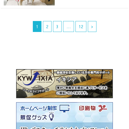
1
2
3
…
12
>