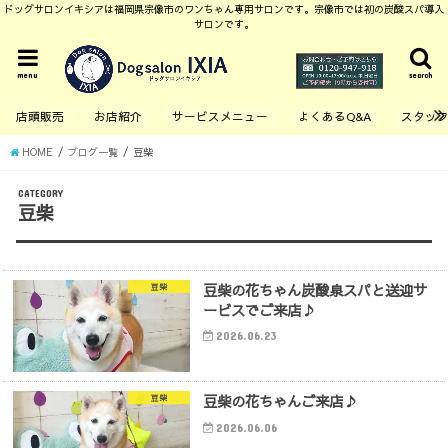
ドッグサロンイキシアは福岡県宗像市のワンちゃん専用サロンです。宗像市では初の炭酸スパ導入
サロンです。
menu
search
店頭販売
お店紹介
サービスメニュー
よくあるQ&A
スタッ
HOME
ブログ一覧
豆柴
CATEGORY
豆柴
豆柴の花ちゃん炭酸泉スパと送迎サ
豆柴
ービスでご来店♪
2026.06.23
豆柴の花ちゃんご来店♪
豆柴
2026.06.06