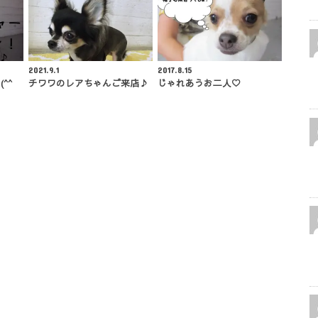
2021.9.1
2017.8.15
^^
チワワのレアちゃんご来店♪
じゃれあうお二人♡