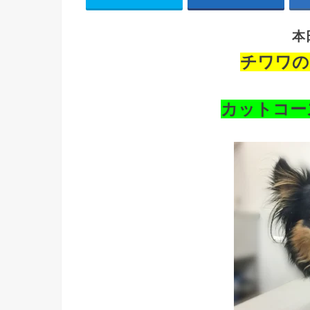
本
チワワの
カットコー