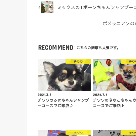
ミックスのTボーンちゃんシャンプー
ポメラニアンの
RECOMMEND
こちらの記事も人気です。
チワワ
チワ
2021.3.5
2026.7.6
チワワのるにちゃんシャンプ
チワワのきなこちゃん
ーコースでご来店♪
コースでご来店♪
チワワ
チワ