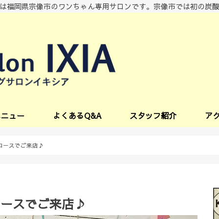
は福岡県宗像市のワンちゃん専用サロンです。宗像市では初の炭
メニュー
よくあるQ&A
スタッフ紹介
ア
ビス
コースでご来店♪
コースでご来店♪