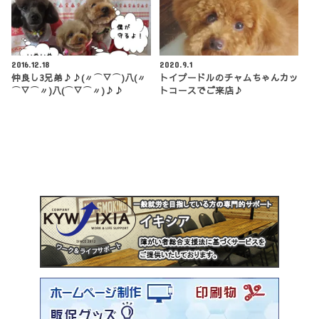
2016.12.18
2020.9.1
仲良し3兄弟♪♪(〃⌒▽⌒)八(〃
トイプードルのチャムちゃんカッ
⌒▽⌒〃)八(⌒▽⌒〃)♪♪
トコースでご来店♪