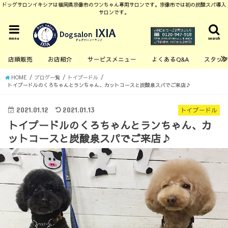
ドッグサロンイキシアは福岡県宗像市のワンちゃん専用サロンです。宗像市では初の炭酸スパ導入
サロンです。
menu
search
店頭販売
お店紹介
サービスメニュー
よくあるQ&A
スタッ
HOME
ブログ一覧
トイプードル
トイプードルのくろちゃんとランちゃん、カットコースと炭酸泉スパでご来店♪
2021.01.12
2021.01.13
トイプードル
トイプードルのくろちゃんとランちゃん、カ
ットコースと炭酸泉スパでご来店♪