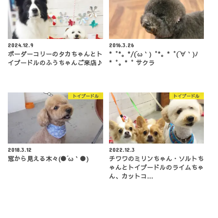
2024.12.9
2016.3.26
ボーダーコリーのタカちゃんとト
*゜*。*/(´ω｀)゜*。*゜(´∀｀)ﾉ
イプードルのふうちゃんご来店♪
*゜。*゜ サクラ
トイプードル
トイプードル
2018.3.12
2022.12.3
窓から見える木々(●´ω｀●)
チワワのミリンちゃん・ソルトち
ゃんとトイプードルのライムちゃ
ん、カットコ…