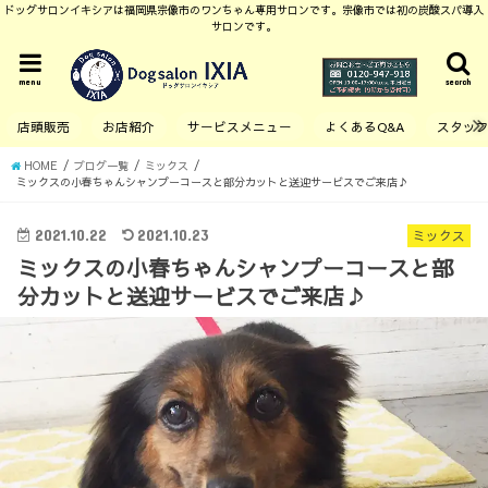
ドッグサロンイキシアは福岡県宗像市のワンちゃん専用サロンです。宗像市では初の炭酸スパ導入
サロンです。
menu
search
店頭販売
お店紹介
サービスメニュー
よくあるQ&A
スタッ
HOME
ブログ一覧
ミックス
ミックスの小春ちゃんシャンプーコースと部分カットと送迎サービスでご来店♪
2021.10.22
2021.10.23
ミックス
ミックスの小春ちゃんシャンプーコースと部
分カットと送迎サービスでご来店♪