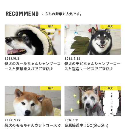
RECOMMEND
こちらの記事も人気です。
柴犬
柴犬
2021.10.2
2026.5.26
柴犬のカールちゃんシャンプーコ
柴犬のチビちゃんシャンプーコー
ースと炭酸泉スパでご来店♪
スと送迎サービスでご来店♪
柴犬
柴犬
2022.9.27
2017.9.15
柴犬のモモちゃんカットコースで
台風接近中！Σ⊂(☉ω☉∩)