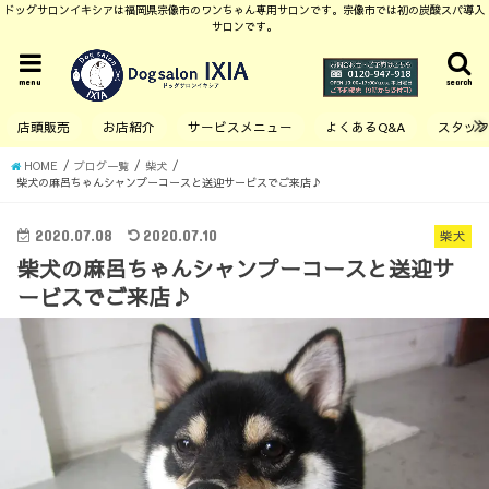
ドッグサロンイキシアは福岡県宗像市のワンちゃん専用サロンです。宗像市では初の炭酸スパ導入
サロンです。
menu
search
店頭販売
お店紹介
サービスメニュー
よくあるQ&A
スタッ
HOME
ブログ一覧
柴犬
柴犬の麻呂ちゃんシャンプーコースと送迎サービスでご来店♪
2020.07.08
2020.07.10
柴犬
柴犬の麻呂ちゃんシャンプーコースと送迎サ
ービスでご来店♪