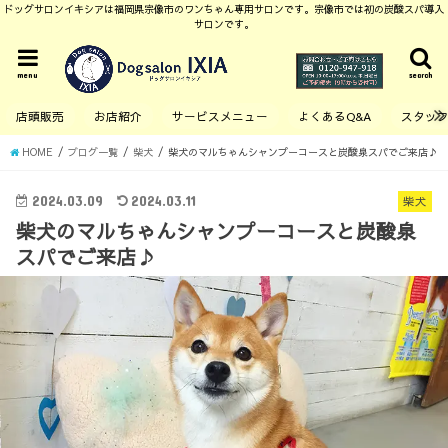
ドッグサロンイキシアは福岡県宗像市のワンちゃん専用サロンです。宗像市では初の炭酸スパ導入
サロンです。
menu
search
店頭販売
お店紹介
サービスメニュー
よくあるQ&A
スタッ
HOME
ブログ一覧
柴犬
柴犬のマルちゃんシャンプーコースと炭酸泉スパでご来店♪
2024.03.09
2024.03.11
柴犬
柴犬のマルちゃんシャンプーコースと炭酸泉
スパでご来店♪