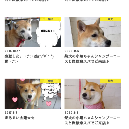
柴犬
柴犬
2016.10.17
2020.11.6
感動した。・:*:・感(*ﾉ∀｀*)
柴犬の小晴ちゃんシャンプーコー
動・:*:・
スと炭酸泉スパでご来店♪
柴犬
柴犬
2017.8.7
2020.6.8
まあるい太陽☆☆
柴犬の小晴ちゃんシャンプーコー
スと炭酸泉スパでご来店♪