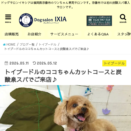
ドッグサロンイキシアは福岡県宗像市のワンちゃん専用サロンです。宗像市では初の炭酸スパ導入
サロンです。
menu
search
店頭販売
お店紹介
サービスメニュー
よくあるQ&A
スタッ
HOME
ブログ一覧
トイプードル
トイプードルのココちゃんカットコースと炭酸泉スパでご来店♪
2026.05.11
2026.05.12
トイプードル
トイプードルのココちゃんカットコースと炭
酸泉スパでご来店♪