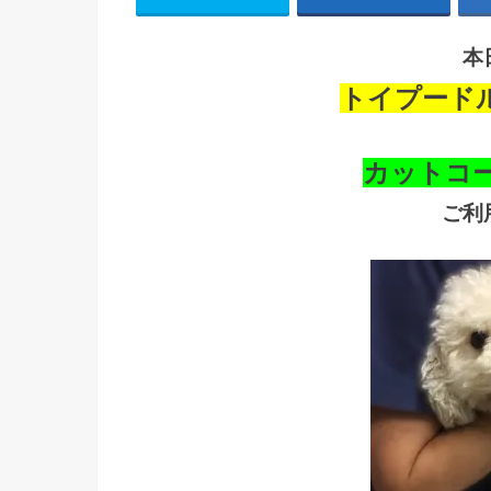
本
トイプード
カットコ
ご利