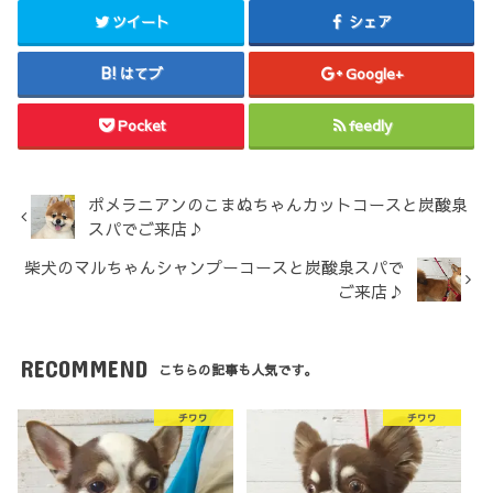
ツイート
シェア
はてブ
Google+
Pocket
feedly
ポメラニアンのこまぬちゃんカットコースと炭酸泉
スパでご来店♪
柴犬のマルちゃんシャンプーコースと炭酸泉スパで
ご来店♪
RECOMMEND
こちらの記事も人気です。
チワワ
チワワ