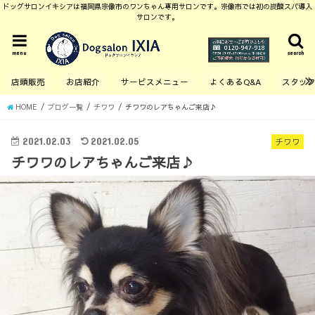
ドッグサロンイキシアは福岡県宗像市のワンちゃん専用サロンです。宗像市では初の炭酸スパ導入
サロンです。
menu
search
店頭販売
お店紹介
サービスメニュー
よくあるQ&A
スタッ
HOME
ブログ一覧
チワワ
チワワのレアちゃんご来店♪
2021.02.03
2021.02.05
チワワ
チワワのレアちゃんご来店♪