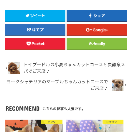
ツイート
シェア
はてブ
Google+
Pocket
feedly
トイプードルの小夏ちゃんカットコースと炭酸泉ス
パでご来店♪
ヨークシャテリアのマーブルちゃんカットコースで
ご来店♪
RECOMMEND
こちらの記事も人気です。
チワワ
チワワ