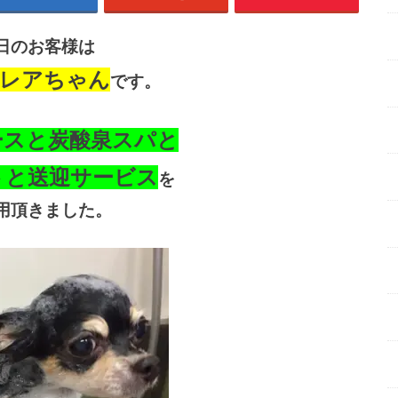
日のお客様は
レアちゃん
です。
ースと炭酸泉スパと
トと送迎サービス
を
用頂きました。