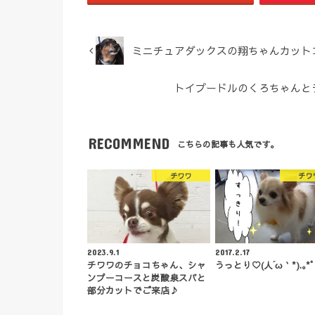
ミニチュアダックスの翔ちゃんカット
トイプードルのくろちゃんと
RECOMMEND
こちらの記事も人気です。
チワワ
チワ
2023.9.1
2017.2.17
チワワのチョコちゃん、シャ
うっとり♡(人´ω｀*).｡*ﾟ+
ンプーコースと炭酸泉スパと
部分カットでご来店♪