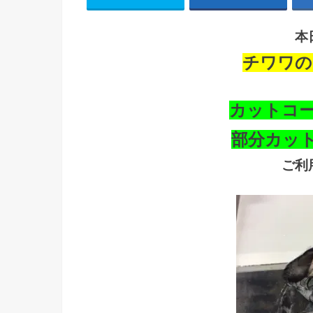
本
チワワの
カットコ
部分カッ
ご利