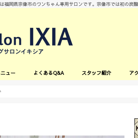
は福岡県宗像市のワンちゃん専用サロンです。宗像市では初の炭
メニュー
よくあるQ&A
スタッフ紹介
ア
ビス
♪
♪