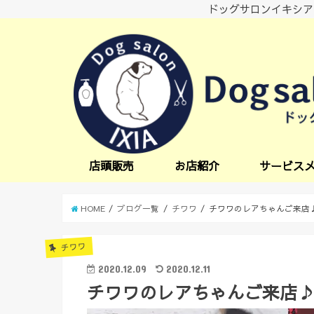
ドッグサロンイキシア
店頭販売
お店紹介
サービス
小型犬サービス
中型犬サービス
炭酸スパ
オプションサー
日中一時預かり
送迎サービス
HOME
ブログ一覧
チワワ
チワワのレアちゃんご来店
チワワ
2020.12.09
2020.12.11
チワワのレアちゃんご来店