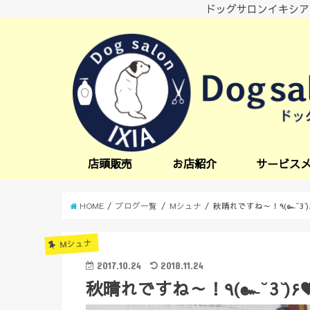
ドッグサロンイキシア
店頭販売
お店紹介
サービス
小型犬サービス
中型犬サービス
炭酸スパ
オプションサー
日中一時預かり
送迎サービス
HOME
ブログ一覧
Mシュナ
秋晴れですね～！٩(๛ ̆ 
Mシュナ
2017.10.24
2018.11.24
秋晴れですね～！٩(๛ ̆ 3 ̆)