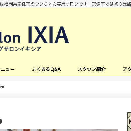
は福岡県宗像市のワンちゃん専用サロンです。宗像市では初の炭
メニュー
よくあるQ&A
スタッフ紹介
ア
ビス
3 ̆)۶♥
۶♥