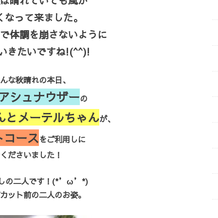
は晴れていても風が
くなって来ました。
で体調を崩さないように
きたいですね!(^^)!
んな秋晴れの本日、
アシュナウザー
の
んとメーテルちゃん
が、
トコース
をご利用しに
くださいました！
の二人です！(*’ω’*)
カット前の二人のお姿。