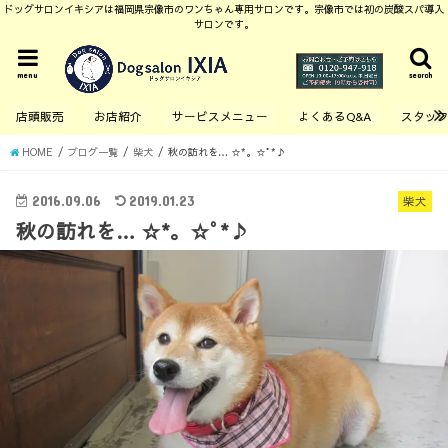
ドッグサロンイキシアは福岡県宗像市のワンちゃん専用サロンです。宗像市では初の炭酸スパ導入
サロンです。
menu
search
店頭販売
お店紹介
サービスメニュー
よくあるQ&A
スタッ
HOME
ブログ一覧
柴犬
秋の訪れを… ☆*。☆ﾟ*♪
2016.09.06
2019.01.23
柴犬
秋の訪れを… ☆*。☆ﾟ*♪