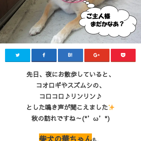
先日、夜にお散歩していると、
コオロギやスズムシの、
コロコロ♪リンリン♪
とした鳴き声が聞こえました
秋の訪れですね～(*’ω’*)
柴犬の華ちゃん
も、