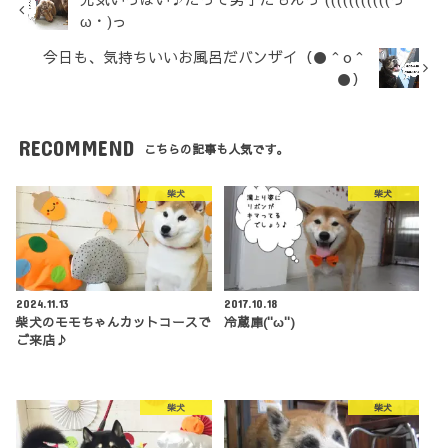
ω・)っ
今日も、気持ちいいお風呂だバンザイ（●＾o＾
●）
RECOMMEND
こちらの記事も人気です。
柴犬
柴犬
2024.11.13
2017.10.18
柴犬のモモちゃんカットコースで
冷蔵庫(''ω'')
ご来店♪
柴犬
柴犬