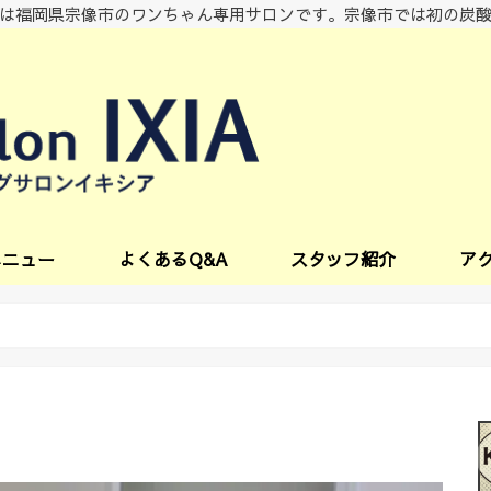
は福岡県宗像市のワンちゃん専用サロンです。宗像市では初の炭
メニュー
よくあるQ&A
スタッフ紹介
ア
ビス