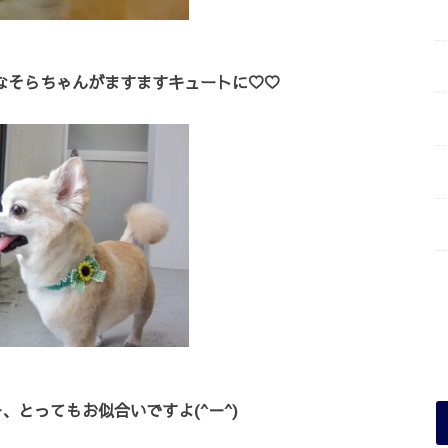
なそらちゃんがますますキュートに♡♡
、とってもお似合いですよ(^－^)