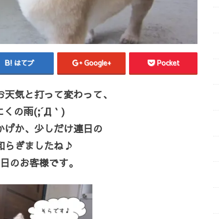
はてブ
Google+
Pocket
お天気と打って変わって、
くの雨(;´Д｀)
かげか、少しだけ連日の
和らぎましたね♪
日のお客様です。