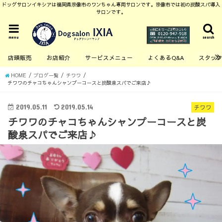
ドッグサロンイキシアは福岡県宗像市のワンちゃん専用サロンです。宗像市では初の炭酸スパ導入
サロンです。
menu
search
店頭販売
お店紹介
サービスメニュー
よくあるQ&A
スタッ
HOME
ブログ一覧
チワワ
チワワのチャコちゃんシャンプーコースと炭酸泉スパでご来店♪
2019.05.11
2019.05.14
チワワ
チワワのチャコちゃんシャンプーコースと炭
酸泉スパでご来店♪