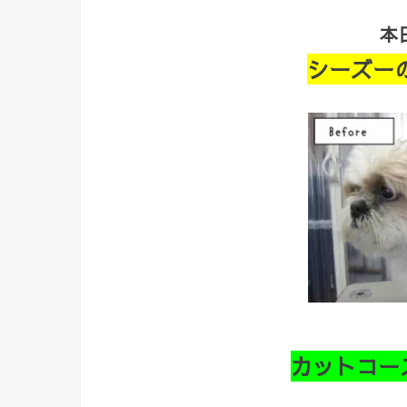
本
シーズー
カットコー