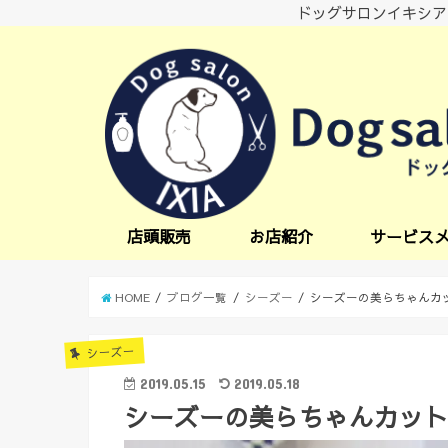
ドッグサロンイキシア
店頭販売
お店紹介
サービス
小型犬サービス
中型犬サービス
炭酸スパ
オプションサー
日中一時預かり
送迎サービス
HOME
ブログ一覧
シーズー
シーズーの美らちゃんカ
シーズー
2019.05.15
2019.05.18
シーズーの美らちゃんカッ