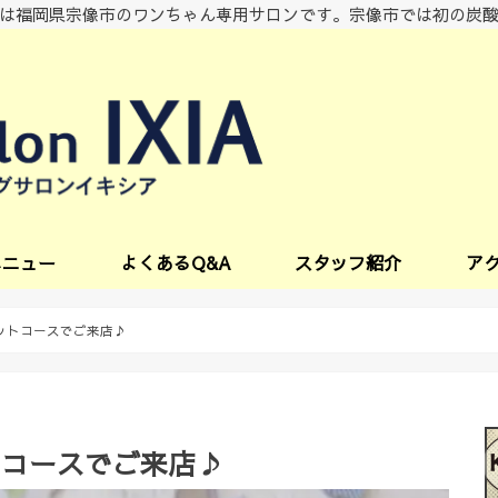
は福岡県宗像市のワンちゃん専用サロンです。宗像市では初の炭
メニュー
よくあるQ&A
スタッフ紹介
ア
ビス
ットコースでご来店♪
トコースでご来店♪