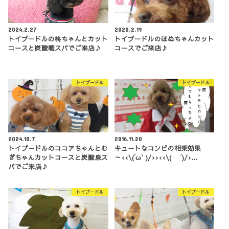
2024.2.27
2020.2.19
トイプードルの柊ちゃんとカット
トイプードルのほぬちゃんカット
コースと炭酸戦スパでご来店♪
コースでご来店♪
トイプードル
トイプードル
2024.10.7
2016.11.20
トイプードルのココアちゃんとむ
キュートなコンビの相乗効果
ぎちゃんカットコースと炭酸泉ス
～‹‹\(´ω` )/››‹‹\( ´)/›…
パでご来店♪
トイプードル
トイプードル