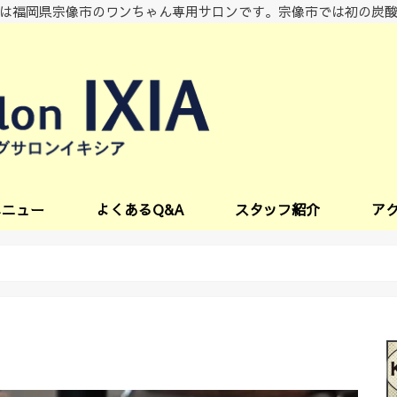
は福岡県宗像市のワンちゃん専用サロンです。宗像市では初の炭
メニュー
よくあるQ&A
スタッフ紹介
ア
ビス