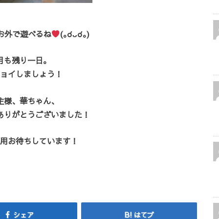
お外で遊べるね
(｡☌ᴗ☌｡)
月も残り一日。
ョイしましょう！
主様、華ちゃん、
ありがとうございました！
用お待ちしています！
シェア
はてブ