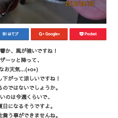
はてブ
Google+
Pocket
響か、風が強いですね！
ザーッと降って、
お天気…(+o+)
し下がって涼しいですね！
るのではないでしょうか。
いのは今週くらいで、
夏日になるそうですよ。
仕舞う事ができませんね。