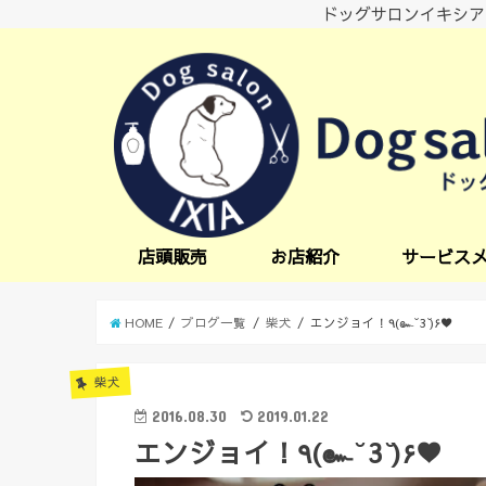
ドッグサロンイキシア
店頭販売
お店紹介
サービス
小型犬サービス
中型犬サービス
炭酸スパ
オプションサー
日中一時預かり
送迎サービス
HOME
ブログ一覧
柴犬
エンジョイ！٩(๛ ̆ 3 ̆)۶♥
柴犬
2016.08.30
2019.01.22
エンジョイ！٩(๛ ̆ 3 ̆)۶♥