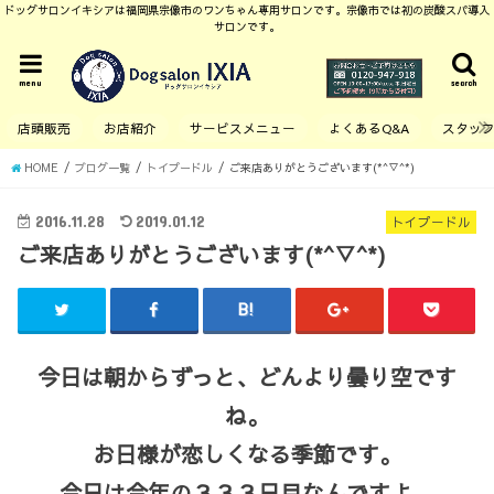
ドッグサロンイキシアは福岡県宗像市のワンちゃん専用サロンです。宗像市では初の炭酸スパ導入
サロンです。
menu
search
店頭販売
お店紹介
サービスメニュー
よくあるQ&A
スタッ
HOME
ブログ一覧
トイプードル
ご来店ありがとうございます(*^▽^*)
2016.11.28
2019.01.12
トイプードル
ご来店ありがとうございます(*^▽^*)
今日は朝からずっと、どんより曇り空です
ね。
お日様が恋しくなる季節です。
今日は今年の３３３日目なんですよ。