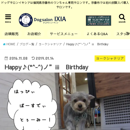
ドッグサロンイキシアは福岡県宗像市のワンちゃん専用サロンです。宗像市では初の炭酸スパ導入
サロンです。
menu
search
店頭販売
お店紹介
サービスメニュー
よくあるQ&A
スタッ
HOME
ブログ一覧
ヨークシャテリア
Happy♪(*^-^)ノ”ⅲ Birthday
2016.11.08
2019.01.14
ヨークシャテリア
Happy♪(*^-^)ノ”ⅲ Birthday