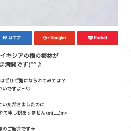
はてブ
Google+
Pocket
イキシアの横の梅林が
ま満開です(^^♪
はぜひご覧になられてみては？
れいですよ～♡
ていただきましたのに
て申し訳ありません<m(__)m>
様のご紹介です☆