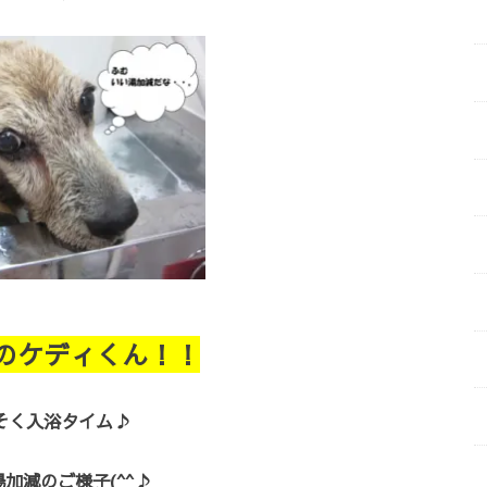
のケディくん！！
そく入浴タイム♪
加減のご様子(^^♪