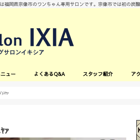
は福岡県宗像市のワンちゃん専用サロンです。宗像市では初の炭
メニュー
よくあるQ&A
スタッフ紹介
ア
ビス
)ｽﾔｧ
ﾔｧ