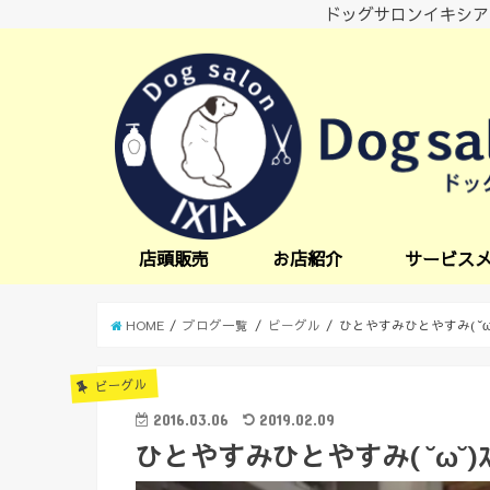
ドッグサロンイキシア
店頭販売
お店紹介
サービス
小型犬サービス
中型犬サービス
炭酸スパ
オプションサー
日中一時預かり
送迎サービス
HOME
ブログ一覧
ビーグル
ひとやすみひとやすみ( ˘ω˘
ビーグル
2016.03.06
2019.02.09
ひとやすみひとやすみ( ˘ω˘)ｽ