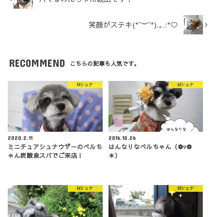
笑顔がステキ(*˘︶˘*).｡.:*♡
RECOMMEND
こちらの記事も人気です。
Mシュナ
Mシュナ
2020.2.11
2016.10.26
ミニチュアシュナウザーのベルち
はんなりなベルちゃん（❁▿❁
ゃん炭酸泉スパでご来店！
＊）
Mシュナ
Mシュナ