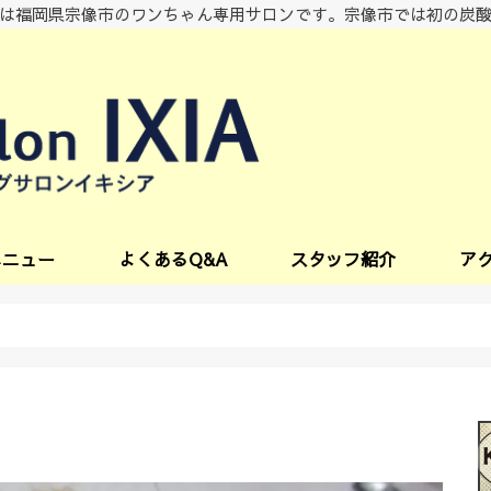
は福岡県宗像市のワンちゃん専用サロンです。宗像市では初の炭
メニュー
よくあるQ&A
スタッフ紹介
ア
ビス