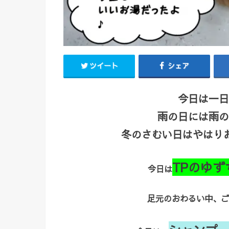
ツイート
シェア
今日は一日
雨の日には雨の
冬のさむい日はやはりお
TPのゆず
今日は
足元のおわるい中、ご