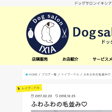
ドッグサロンイキシア
店頭販売
お店紹介
サービス
小型犬サービス
中型犬サービス
炭酸スパ
オプションサー
日中一時預かり
送迎サービス
HOME
ブログ一覧
トイプードル
ふわふわの毛並み♡
トイプードル
2017.02.20
2018.12.25
ふわふわの毛並み♡