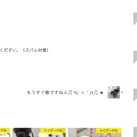
ください。（スパム対策）
もうすぐ春ですね☆♫ ٩( ´ᆺ｀)۶♫ ★
ードル
トイプードル
トイプードル