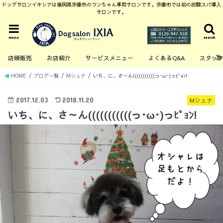
ドッグサロンイキシアは福岡県宗像市のワンちゃん専用サロンです。宗像市では初の炭酸スパ導入
サロンです。
menu
search
店頭販売
お店紹介
サービスメニュー
よくあるQ&A
スタッ
HOME
ブログ一覧
Mシュナ
いち、に、さ～ん(((((((((((っ･ω･)っﾋﾟｮﾝ!
2017.12.03
2018.11.20
Mシュナ
いち、に、さ～ん(((((((((((っ･ω･)っﾋﾟｮﾝ!