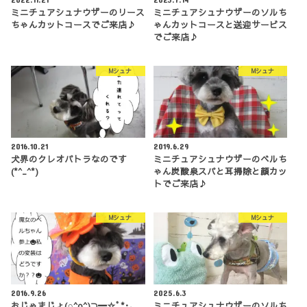
ミニチュアシュナウザーのリース
ミニチュアシュナウザーのソルち
ちゃんカットコースでご来店♪
ゃんカットコースと送迎サービス
でご来店♪
Mシュナ
Mシュナ
2016.10.21
2019.6.29
犬界のクレオパトラなのです
ミニチュアシュナウザーのベルち
(*^_^*)
ゃん炭酸泉スパと耳掃除と顔カッ
トでご来店♪
Mシュナ
Mシュナ
2016.9.26
2025.6.3
おじゃまじょ(∩^o^)⊃━☆ﾟ*･｡
ミニチュアシュナウザーのソルち