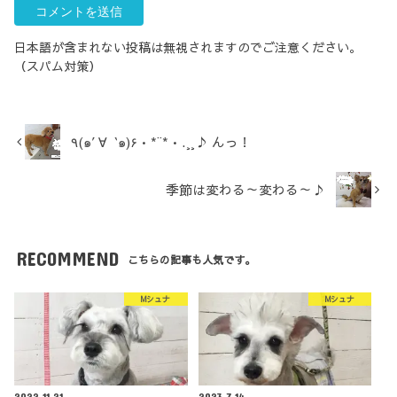
日本語が含まれない投稿は無視されますのでご注意ください。
（スパム対策）
٩(๑′∀ ‵๑)۶•*¨*•.¸¸♪ んっ！
季節は変わる～変わる～♪
RECOMMEND
こちらの記事も人気です。
Mシュナ
Mシュナ
2022.11.21
2023.7.14