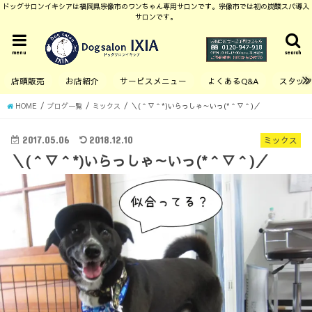
ドッグサロンイキシアは福岡県宗像市のワンちゃん専用サロンです。宗像市では初の炭酸スパ導入
サロンです。
menu
search
店頭販売
お店紹介
サービスメニュー
よくあるQ&A
スタッ
HOME
ブログ一覧
ミックス
＼(＾▽＾*)いらっしゃ～いっ(*＾▽＾)／
2017.05.06
2018.12.10
ミックス
＼(＾▽＾*)いらっしゃ～いっ(*＾▽＾)／