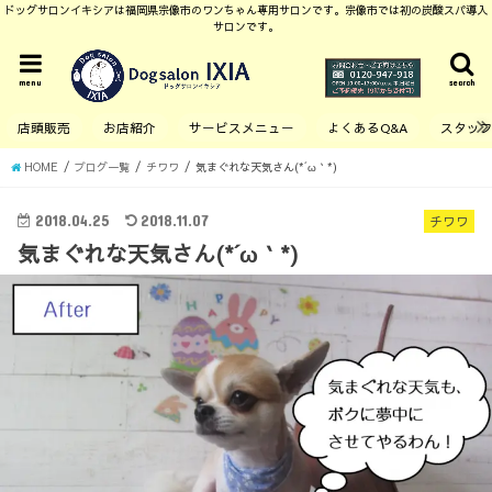
ドッグサロンイキシアは福岡県宗像市のワンちゃん専用サロンです。宗像市では初の炭酸スパ導入
サロンです。
menu
search
店頭販売
お店紹介
サービスメニュー
よくあるQ&A
スタッ
HOME
ブログ一覧
チワワ
気まぐれな天気さん(*´ω｀*)
2018.04.25
2018.11.07
チワワ
気まぐれな天気さん(*´ω｀*)