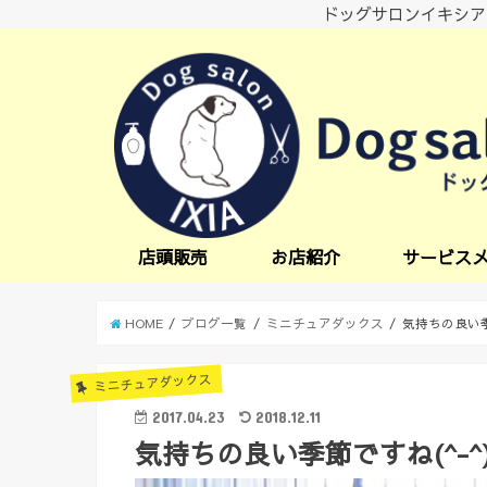
ドッグサロンイキシア
店頭販売
お店紹介
サービス
小型犬サービス
中型犬サービス
炭酸スパ
オプションサー
日中一時預かり
送迎サービス
HOME
ブログ一覧
ミニチュアダックス
気持ちの良い季
ミニチュアダックス
2017.04.23
2018.12.11
気持ちの良い季節ですね(^-^