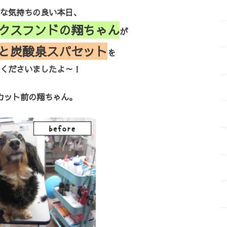
な気持ちの良い本日、
クスフンドの翔ちゃん
が
と炭酸泉スパセット
を
くださいましたよ～！
カット前の翔ちゃん。