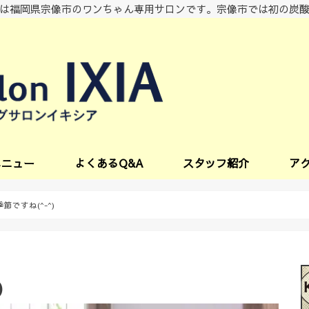
は福岡県宗像市のワンちゃん専用サロンです。宗像市では初の炭
メニュー
よくあるQ&A
スタッフ紹介
ア
ビス
節ですね(^-^)
)