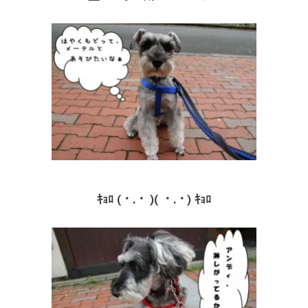
ｷｮﾛ (・.・ )( ・.・) ｷｮﾛ