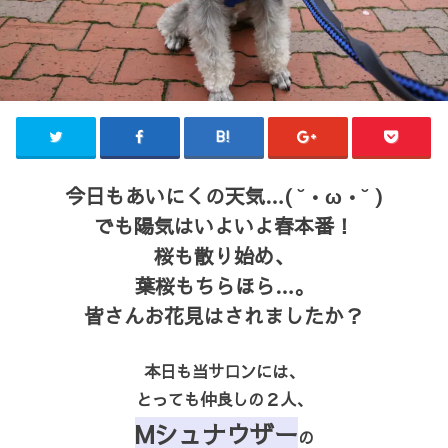
今日もあいにくの天気…( ˘•ω•˘ )
でも陽気はいよいよ春本番！
桜も散り始め、
葉桜もちらほら…。
皆さんお花見はされましたか？
本日も当サロンには、
とっても仲良しの２人、
Mシュナウザー
の