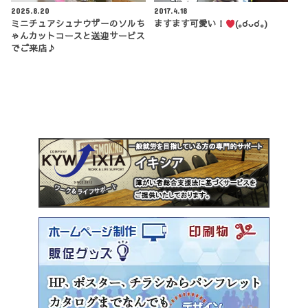
2025.8.20
2017.4.18
ミニチュアシュナウザーのソルち
ますます可愛い！
(｡☌ᴗ☌｡)
ゃんカットコースと送迎サービス
でご来店♪