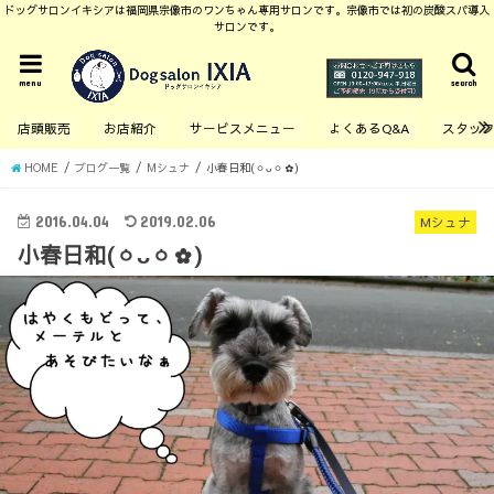
ドッグサロンイキシアは福岡県宗像市のワンちゃん専用サロンです。宗像市では初の炭酸スパ導入
サロンです。
menu
search
店頭販売
お店紹介
サービスメニュー
よくあるQ&A
スタッ
HOME
ブログ一覧
Mシュナ
小春日和(ㆁᴗㆁ✿)
2016.04.04
2019.02.06
Mシュナ
小春日和(ㆁᴗㆁ✿)