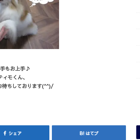
手もお上手♪
ティモくん、
待ちしております(^^)/
シェア
はてブ