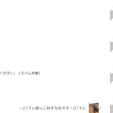
ください。（スパム対策）
ヽ(○´3`)ﾉ抱っこ好きな女の子ヽ(○´3`)ﾉ