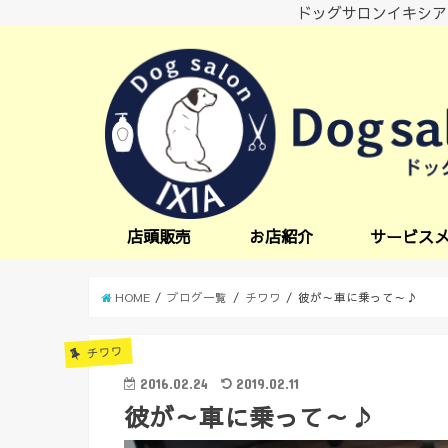
ドッグサロンイキシア
店頭販売
お店紹介
サービス
小型犬サービス
中型犬サービス
炭酸スパ
オプションサー
日中一時預かり
送迎サービス
HOME
ブログ一覧
チワワ
彼が～車に乗って～♪
チワワ
2016.02.24
2019.02.11
彼が～車に乗って～♪