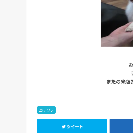
お
またの来店お
チワワ
ツイート