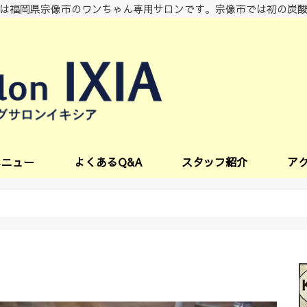
は福岡県宗像市のワンちゃん専用サロンです。宗像市では初の炭
メニュー
よくあるQ&A
スタッフ紹介
ア
ビス