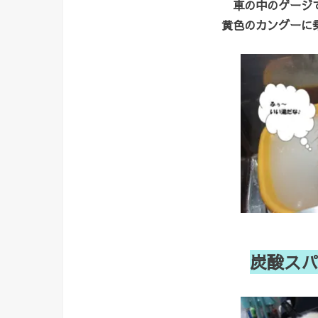
車の中のゲージ
黄色のカングーに
炭酸スパ