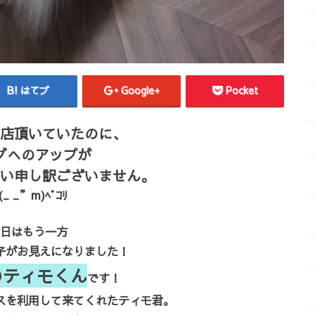
はてブ
Google+
Pocket
店頂いていたのに、
グへのアップが
い申し訳ございません。
(_ _”m)ﾍﾟｺﾘ
日はもう一方
子がお見えになりました！
のティモくん
です！
スを利用して来てくれたティモ君。