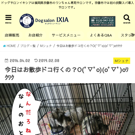
ドッグサロンイキシアは福岡県宗像市のワンちゃん専用サロンです。宗像市では初の炭酸スパ導入
サロンです。
menu
search
店頭販売
お店紹介
サービスメニュー
よくあるQ&A
スタッ
HOME
ブログ一覧
Mシュナ
今日はお散歩ドコ行くの？O(ﾟ▽ﾟo)(oﾟ▽ﾟ)oﾜｸﾜｸ
2016.04.02
2019.02.08
Mシュナ
今日はお散歩ドコ行くの？O(ﾟ▽ﾟo)(oﾟ▽ﾟ)oﾜ
ｸﾜｸ