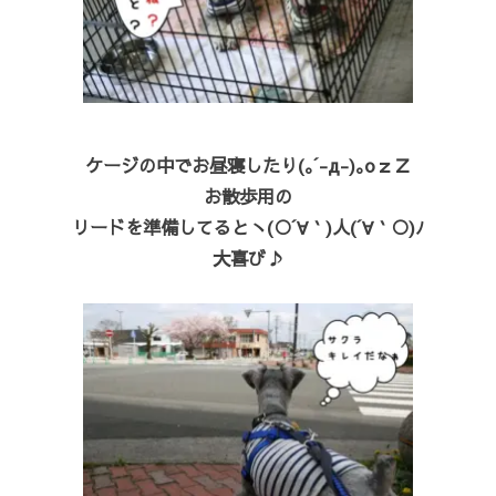
ケージの中でお昼寝したり(｡´-д-)｡oｚＺ
お散歩用の
リードを準備してるとヽ(○´∀｀)人(´∀｀○)ﾉ
大喜び♪