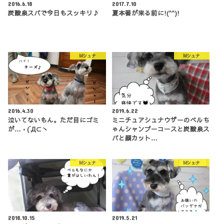
2016.6.18
2017.7.10
炭酸泉スパで今日もスッキリ♪
夏本番が来る前に!(^^)!
Mシュナ
Mシュナ
2016.4.30
2019.6.22
泣いてないもん。ただ目にゴミ
ミニチュアシュナウザーのベルち
が…•(´Д⊂ヽ
ゃんシャンプーコースと炭酸泉ス
パと顔カット…
Mシュナ
Mシュナ
2018.10.15
2019.5.21