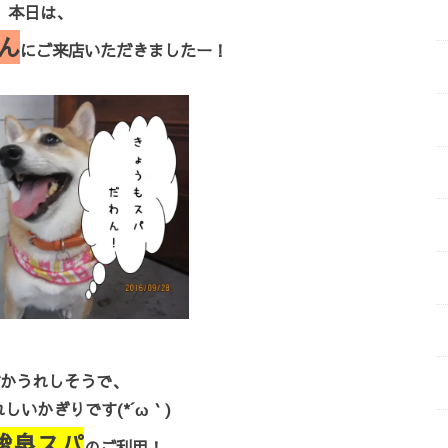
本日は、
ん
にご来店いただきましたー！
かうれしそうで、
しいかぎりです(*´ω｀)
酸泉スパ
のご利用！