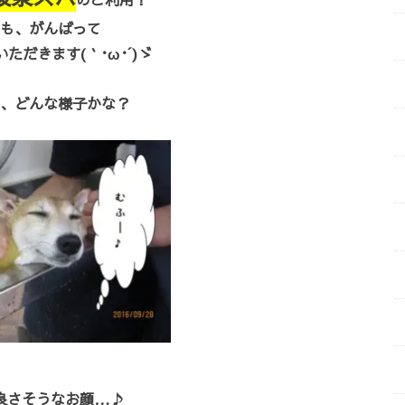
も、がんばって
ただきます(｀･ω･´)ゞ
、どんな様子かな？
良さそうなお顔…♪