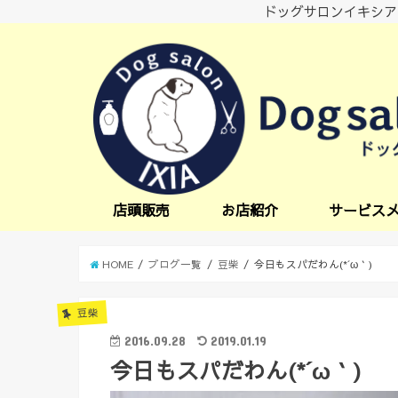
ドッグサロンイキシア
店頭販売
お店紹介
サービス
小型犬サービス
中型犬サービス
炭酸スパ
オプションサー
日中一時預かり
送迎サービス
HOME
ブログ一覧
豆柴
今日もスパだわん(*´ω｀)
豆柴
2016.09.28
2019.01.19
今日もスパだわん(*´ω｀)