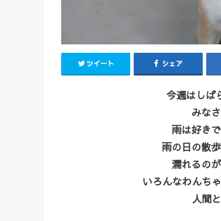
ツイート
シェア
今週はしば
みなさ
雨は好きで
雨の日の散歩
濡れるのが
いろんなわんちゃ
人間