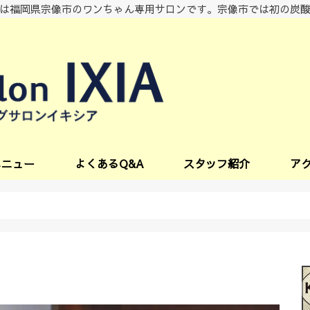
は福岡県宗像市のワンちゃん専用サロンです。宗像市では初の炭
メニュー
よくあるQ&A
スタッフ紹介
ア
ビス