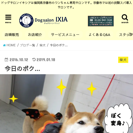
ドッグサロンイキシアは福岡県宗像市のワンちゃん専用サロンです。宗像市では初の炭酸スパ導入
サロンです。
menu
search
店頭販売
お店紹介
サービスメニュー
よくあるQ&A
スタッ
HOME
ブログ一覧
柴犬
今日のボク…
2016.10.12
2019.01.18
柴犬
今日のボク…