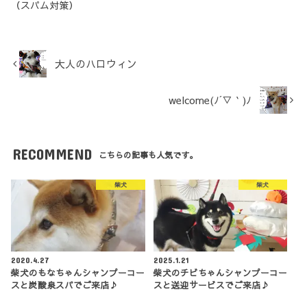
（スパム対策）
大人のハロウィン
welcome(ﾉ´▽｀)ﾉ
RECOMMEND
こちらの記事も人気です。
柴犬
柴犬
2020.4.27
2025.1.21
柴犬のもなちゃんシャンプーコー
柴犬のチビちゃんシャンプーコー
スと炭酸泉スパでご来店♪
スと送迎サービスでご来店♪