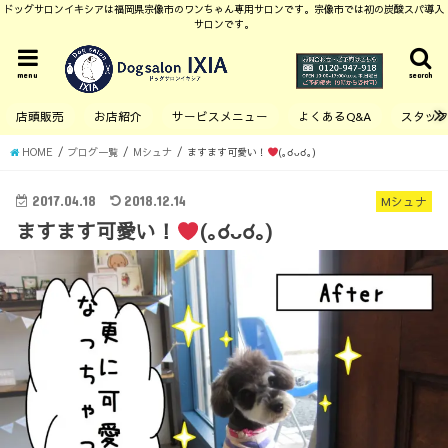
ドッグサロンイキシアは福岡県宗像市のワンちゃん専用サロンです。宗像市では初の炭酸スパ導入
サロンです。
menu
search
店頭販売
お店紹介
サービスメニュー
よくあるQ&A
スタッ
HOME
ブログ一覧
Mシュナ
ますます可愛い！
(｡☌ᴗ☌｡)
2017.04.18
2018.12.14
Mシュナ
ますます可愛い！
(｡☌ᴗ☌｡)