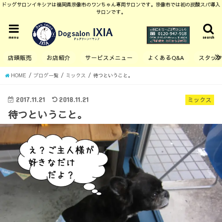
ドッグサロンイキシアは福岡県宗像市のワンちゃん専用サロンです。宗像市では初の炭酸スパ導入
サロンです。
menu
search
店頭販売
お店紹介
サービスメニュー
よくあるQ&A
スタッ
HOME
ブログ一覧
ミックス
待つということ。
2017.11.21
2018.11.21
ミックス
待つということ。