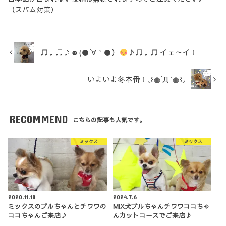
（スパム対策）
♬♩♫♪☻(●´∀｀●）
♪♫♩♬ イェ～イ！
いよいよ冬本番！◟꒰◍´Д‵◍꒱◞
RECOMMEND
こちらの記事も人気です。
ミックス
ミックス
2020.11.18
2024.7.6
ミックスのブルちゃんとチワワの
MIX犬ブルちゃんチワワココちゃ
ココちゃんご来店♪
んカットコースでご来店♪