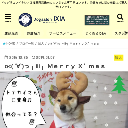
ドッグサロンイキシアは福岡県宗像市のワンちゃん専用サロンです。宗像市では初の炭酸スパ導入
サロンです。
menu
search
店頭販売
お店紹介
サービスメニュー
よくあるQ&A
スタッ
HOME
ブログ一覧
柴犬
o<( ´∀`)っ┌iii┐ Ｍｅｒｒｙ Ｘ’ｍａｓ
2016.12.25
2019.01.07
柴犬
o<( ´∀`)っ┌iii┐ Ｍｅｒｒｙ Ｘ’ｍａｓ