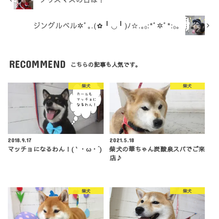
ジングルベル✲ﾟ｡.(✿╹◡╹)ﾉ☆.｡₀:*ﾟ✲ﾟ*:₀｡
RECOMMEND
こちらの記事も人気です。
柴犬
柴犬
2018.9.17
2021.5.18
マッチョになるわん！(｀・ω・´)
柴犬の華ちゃん炭酸泉スパでご来
店♪
柴犬
柴犬