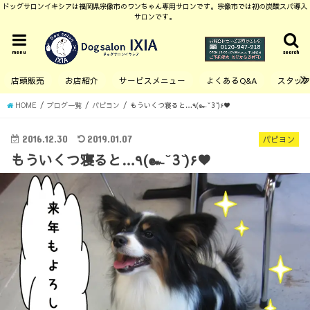
ドッグサロンイキシアは福岡県宗像市のワンちゃん専用サロンです。宗像市では初の炭酸スパ導入
サロンです。
menu
search
店頭販売
お店紹介
サービスメニュー
よくあるQ&A
スタッ
HOME
ブログ一覧
パピヨン
もういくつ寝ると…٩(๛ ̆ 3 ̆)۶♥
2016.12.30
2019.01.07
パピヨン
もういくつ寝ると…٩(๛ ̆ 3 ̆)۶♥