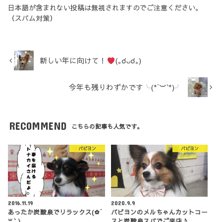
日本語が含まれない投稿は無視されますのでご注意ください。
（スパム対策）
新しい年に向けて！
(｡☌ᴗ☌｡)
今年も残りわずかです╰(*´︶`*)╯
RECOMMEND
こちらの記事も人気です。
パピヨン
パピヨン
2016.11.19
2020.9.9
あったか炭酸泉でリラックス(✿´
パピヨンのメルちゃんカットコー
꒳ ` )
スと炭酸泉スパでご来店♪