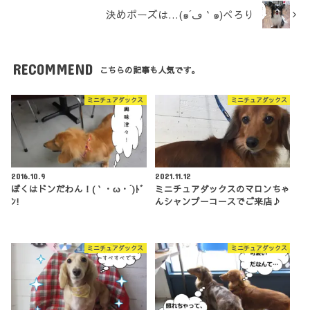
決めポーズは…(๑´ڡ｀๑)ぺろり
RECOMMEND
こちらの記事も人気です。
ミニチュアダックス
ミニチュアダックス
2016.10.9
2021.11.12
ぼくはドンだわん！(｀・ω・´)ﾄﾞ
ミニチュアダックスのマロンちゃ
ﾝ!
んシャンプーコースでご来店♪
ミニチュアダックス
ミニチュアダックス