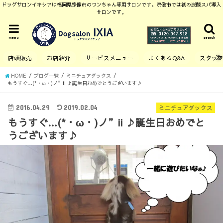
ドッグサロンイキシアは福岡県宗像市のワンちゃん専用サロンです。宗像市では初の炭酸スパ導入
サロンです。
menu
search
店頭販売
お店紹介
サービスメニュー
よくあるQ&A
スタッ
HOME
ブログ一覧
ミニチュアダックス
もうすぐ…(*・ω・)ノ”ii ♪誕生日おめでとうございます♪
2016.04.29
2019.02.04
ミニチュアダックス
もうすぐ…(*・ω・)ノ”ii ♪誕生日おめでと
うございます♪