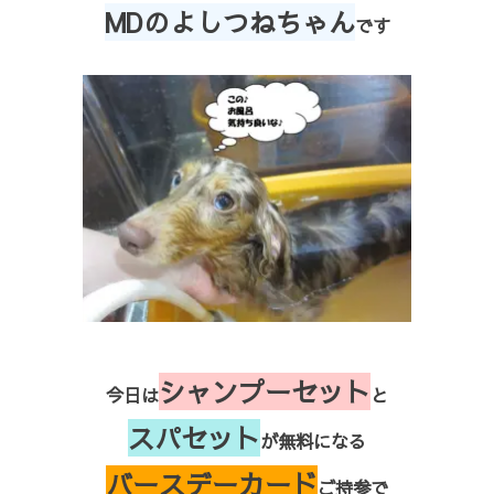
MDのよしつねちゃん
です
シャンプーセット
今日は
と
スパセット
が無料になる
バースデーカード
ご持参で