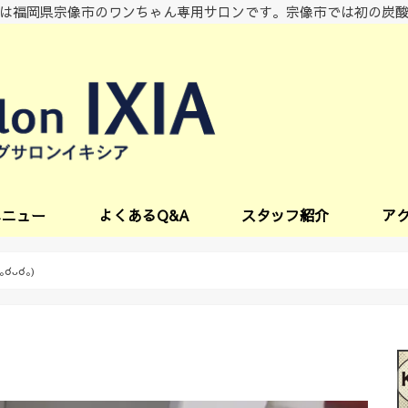
は福岡県宗像市のワンちゃん専用サロンです。宗像市では初の炭
メニュー
よくあるQ&A
スタッフ紹介
ア
ビス
(｡☌ᴗ☌｡)