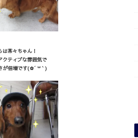
らは茶々ちゃん！
アクティブな雰囲気で
倍増です(✿´ ꒳ ` )