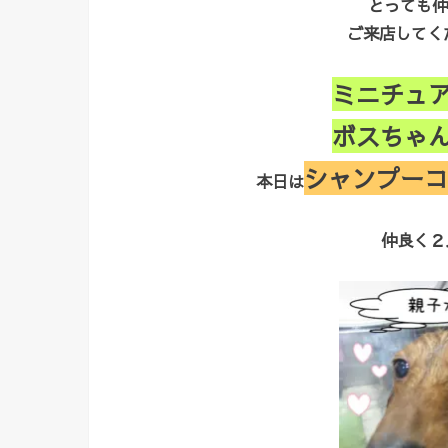
とっても仲
ご来店してくだ
ミニチュ
ボスちゃ
シャンプーコ
本日は
仲良く２