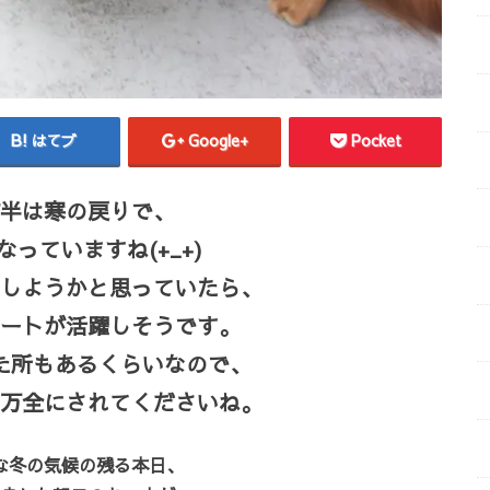
はてブ
Google+
Pocket
半は寒の戻りで、
っていますね(+_+)
しようかと思っていたら、
ートが活躍しそうです。
た所もあるくらいなので、
万全にされてくださいね。
な冬の気候の残る本日、