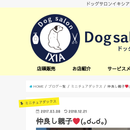
ドッグサロンイキシア
店頭販売
お店紹介
サービス
小型犬サービス
中型犬サービス
炭酸スパ
オプションサー
日中一時預かり
送迎サービス
HOME
ブログ一覧
ミニチュアダックス
仲良し親子
ミニチュアダックス
2017.03.08
2018.12.21
仲良し親子
(｡☌ᴗ☌｡)