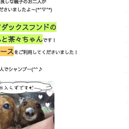
良しな親子のお二人が
さいましたよ～(*^▽^*)
アダックスフンドの
んと茶々ちゃん
です！
ース
をご利用してくださいました！
人でシャンプー(^^♪