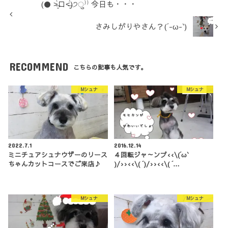
(● ˃̶͈̀ロ˂̶͈́)੭ु⁾⁾ 今日も・・・
さみしがりやさん？(´-ω-`)
RECOMMEND
こちらの記事も人気です。
Mシュナ
Mシュナ
2022.7.1
2016.12.14
ミニチュアシュナウザーのリース
４回転ジャ～ンプ‹‹\(´ω`
ちゃんカットコースでご来店♪
)/››‹‹\( ´)/››‹‹\( ´…
Mシュナ
Mシュナ