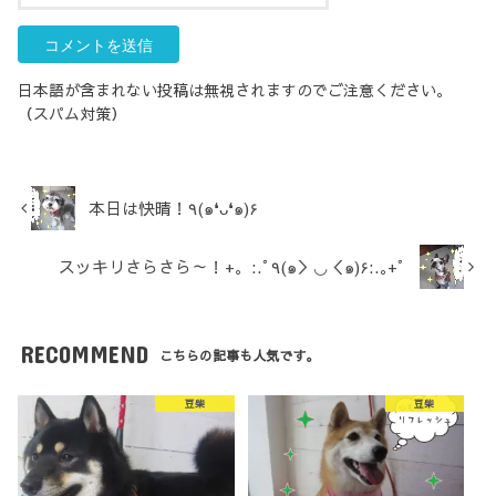
日本語が含まれない投稿は無視されますのでご注意ください。
（スパム対策）
本日は快晴！٩(๑❛ᴗ❛๑)۶
スッキリさらさら～！+。:.ﾟ٩(๑＞◡＜๑)۶:.｡+ﾟ
RECOMMEND
こちらの記事も人気です。
豆柴
豆柴