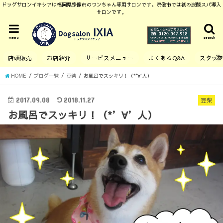
ドッグサロンイキシアは福岡県宗像市のワンちゃん専用サロンです。宗像市では初の炭酸スパ導入
サロンです。
menu
search
店頭販売
お店紹介
サービスメニュー
よくあるQ&A
スタッ
HOME
ブログ一覧
豆柴
お風呂でスッキリ！（*'∀'人）
2017.09.08
2018.11.27
豆柴
お風呂でスッキリ！（*’∀’人）