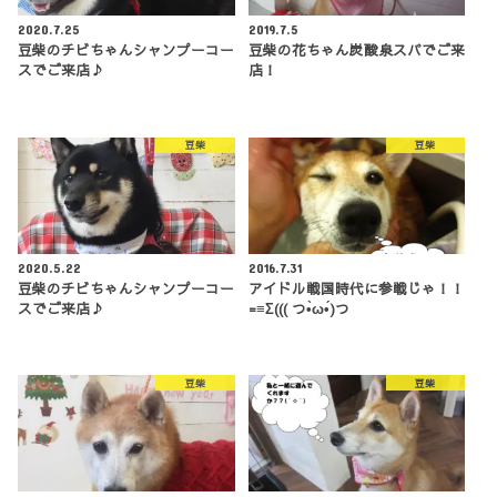
2020.7.25
2019.7.5
豆柴のチビちゃんシャンプーコー
豆柴の花ちゃん炭酸泉スパでご来
スでご来店♪
店！
豆柴
豆柴
2020.5.22
2016.7.31
豆柴のチビちゃんシャンプーコー
アイドル戦国時代に参戦じゃ！！
スでご来店♪
=≡Σ((( つ•̀ω•́)つ
豆柴
豆柴