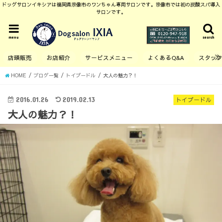
ドッグサロンイキシアは福岡県宗像市のワンちゃん専用サロンです。宗像市では初の炭酸スパ導入
サロンです。
menu
search
店頭販売
お店紹介
サービスメニュー
よくあるQ&A
スタッ
HOME
ブログ一覧
トイプードル
大人の魅力？！
2016.01.26
2019.02.13
トイプードル
大人の魅力？！