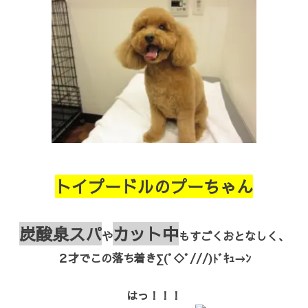
トイプードルのプーちゃん
炭酸泉スパ
カット中
や
もすごくおとなしく、
２才でこの落ち着き∑(ﾟ◇ﾟ///)ﾄﾞｷｭ→ﾝ
はっ！！！