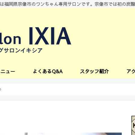
は福岡県宗像市のワンちゃん専用サロンです。宗像市では初の炭
メニュー
よくあるQ&A
スタッフ紹介
ア
ビス
♡