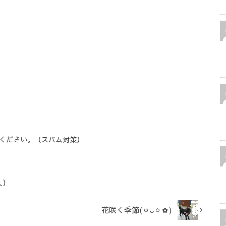
ください。（スパム対策）
人）
花咲く季節(ㆁᴗㆁ✿)