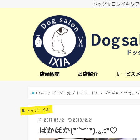
ドッグサロンイキシア
店頭販売
お店紹介
サービス
小型犬サービス
中型犬サービス
炭酸スパ
オプションサー
日中一時預かり
送迎サービス
HOME
ブログ一覧
トイプードル
ぽかぽか(*˘︶˘*).｡.:*
トイプードル
2017.03.12
2018.12.21
ぽかぽか(*˘︶˘*).｡.:*♡