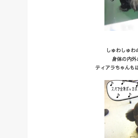
しゅわしゅわ
身体の内外か
ティアラちゃんもぽ