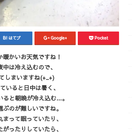
はてブ
Google+
Pocket
か暖かいお天気ですね！
夜中は冷え込むので、
しまいますね(+_+)
ていると日中は暑く、
いると朝晩が冷え込む…。
選ぶのが難しいですね。
丸まって眠っていたり、
たがったりしていたら、