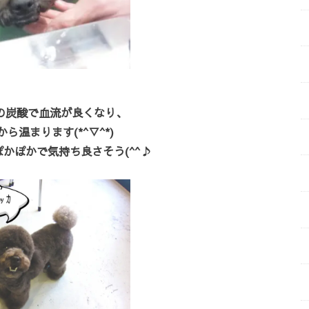
の炭酸で血流が良くなり、
ら温まります(*^▽^*)
かぽかで気持ち良さそう(^^♪