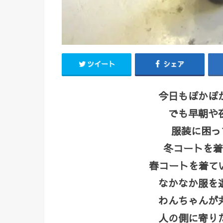
ツイート
シェア
今日もぽかぽ
でも早朝や
服装に困って
冬コートを着
春コートを着て
なかなか服を
わんちゃんが
人の側に寄り