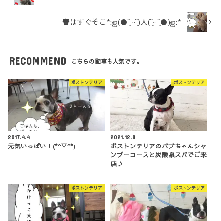
春はすぐそこ*:ஐ(●˘͈ ᵕ˘͈)人(˘͈ᵕ ˘͈●)ஐ:*
RECOMMEND
こちらの記事も人気です。
ボストンテリア
ボストンテリア
2017.4.4
2021.12.8
元気いっぱい！(*^▽^*)
ボストンテリアのバブちゃんシャ
ンプーコースと炭酸泉スパでご来
店♪
ボストンテリア
ボストンテリア