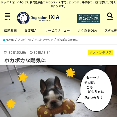
ドッグサロンイキシアは福岡県宗像市のワンちゃん専用サロンです。宗像市では初の炭酸スパ導入
サロンです。
menu
search
店頭販売
お店紹介
サービスメニュー
よくあるQ&A
スタッ
HOME
ブログ一覧
ボストンテリア
ポカポカな陽気に
2017.03.06
2018.12.24
ボストンテリア
ポカポカな陽気に