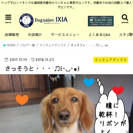
ドッグサロンイキシアは福岡県宗像市のワンちゃん専用サロンです。宗像市では初の炭酸スパ導入
サロンです。
menu
search
店頭販売
お店紹介
サービスメニュー
よくあるQ&A
スタッ
HOME
ブログ一覧
ミニチュアダックス
さっそうと・・・ ♫꒰･◡･๑꒱
2017.11.19
2018.11.23
ミニチュアダックス
さっそうと・・・ ♫꒰･◡･๑꒱