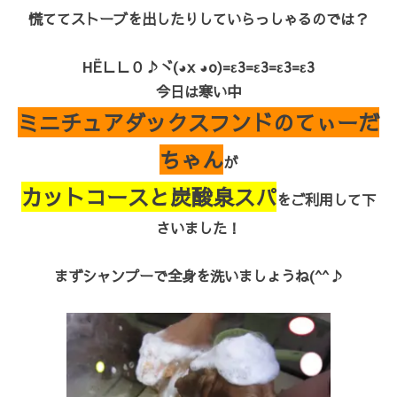
慌ててストーブを出したりしていらっしゃるのでは？
ΗЁＬＬ０♪ヾ(◕x ◕o)=ε3=ε3=ε3=ε3
今日は寒い中
ミニチュアダックスフンドのてぃーだ
ちゃん
が
カットコースと炭酸泉スパ
をご利用して下
さいました！
まずシャンプーで全身を洗いましょうね(^^♪