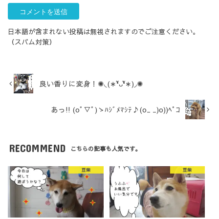
日本語が含まれない投稿は無視されますのでご注意ください。
（スパム対策）
良い香りに変身！✺◟(∗❛ัᴗ❛ั∗)◞✺
あっ!! (oﾟ▽ﾟ)ゝﾊｼﾞﾒﾏｼﾃ♪(o_ _)o))ﾍﾟｺ
RECOMMEND
こちらの記事も人気です。
豆柴
豆柴