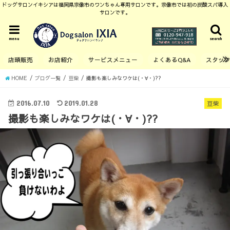
ドッグサロンイキシアは福岡県宗像市のワンちゃん専用サロンです。宗像市では初の炭酸スパ導入
サロンです。
menu
search
店頭販売
お店紹介
サービスメニュー
よくあるQ&A
スタッ
HOME
ブログ一覧
豆柴
撮影も楽しみなワケは(・∀・)??
2016.07.10
2019.01.28
豆柴
撮影も楽しみなワケは(・∀・)??