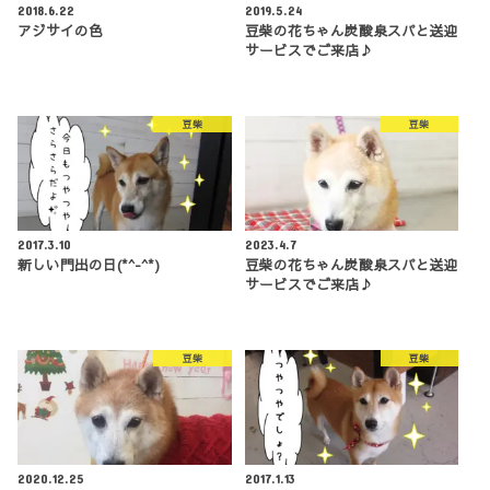
2018.6.22
2019.5.24
アジサイの色
豆柴の花ちゃん炭酸泉スパと送迎
サービスでご来店♪
豆柴
豆柴
2017.3.10
2023.4.7
新しい門出の日(*^-^*)
豆柴の花ちゃん炭酸泉スパと送迎
サービスでご来店♪
豆柴
豆柴
2020.12.25
2017.1.13