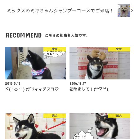
ミックスのミキちゃんシャンプーコースでご来店！
RECOMMEND
こちらの記事も人気です。
柴犬
柴犬
2016.5.18
2016.12.17
ヾ(・ω・ ) ﾅﾃﾞﾃィィデスヨ♡
初めまして！(*^▽^*)
柴犬
柴犬