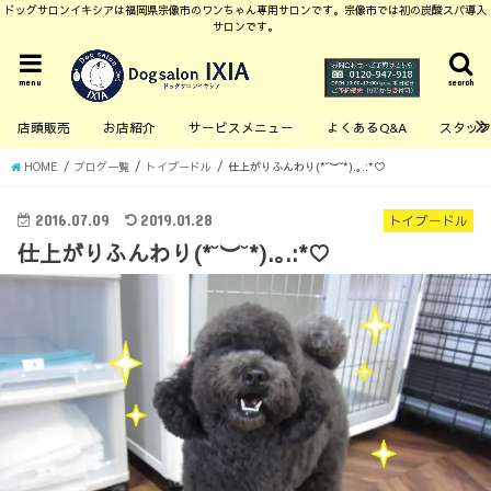
ドッグサロンイキシアは福岡県宗像市のワンちゃん専用サロンです。宗像市では初の炭酸スパ導入
サロンです。
menu
search
店頭販売
お店紹介
サービスメニュー
よくあるQ&A
スタッ
HOME
ブログ一覧
トイプードル
仕上がりふんわり(*˘︶˘*).｡.:*♡
2016.07.09
2019.01.28
トイプードル
仕上がりふんわり(*˘︶˘*).｡.:*♡