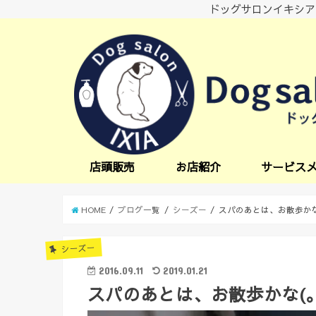
ドッグサロンイキシア
店頭販売
お店紹介
サービス
小型犬サービス
中型犬サービス
炭酸スパ
オプションサー
日中一時預かり
送迎サービス
HOME
ブログ一覧
シーズー
スパのあとは、お散歩かな(。
シーズー
2016.09.11
2019.01.21
スパのあとは、お散歩かな(。´