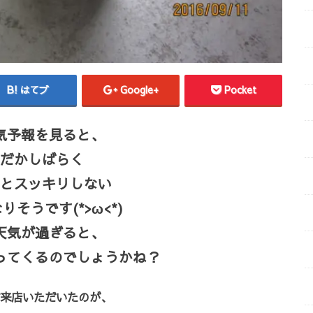
はてブ
Google+
Pocket
気予報を見ると、
だかしばらく
とスッキリしない
そうです(*>ω<*)
天気が過ぎると、
ってくるのでしょうかね？
来店いただいたのが、