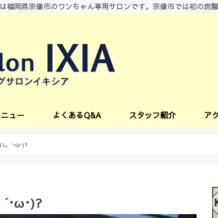
は福岡県宗像市のワンちゃん専用サロンです。宗像市では初の炭
メニュー
よくあるQ&A
スタッフ紹介
ア
ビス
´･ω･)?
･ω･)?