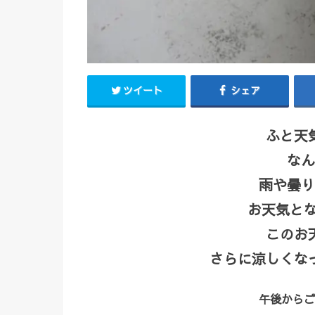
ツイート
シェア
ふと天
なん
雨や曇り
お天気となり
このお
さらに涼しくな
午後からご