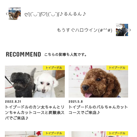
ღƪ(ˆ◡ˆ)ʃ♡ƪ(ˆ◡ˆ)ʃ♪るんるん♪
もうすぐハロウイン(#^^#)
RECOMMEND
こちらの記事も人気です。
トイプードル
トイプードル
2022.8.31
2021.5.8
トイプードルのカン太ちゃんとリ
トイプードルのバルちゃんカット
ンちゃんカットコースと炭酸泉ス
コースでご来店♪
パでご来店♪
トイプードル
トイプードル